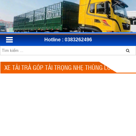
Hotline : 0383262496
XE TẢI TRẢ GÓP TẢI TRỌNG NHẸ THÙNG LỬNG