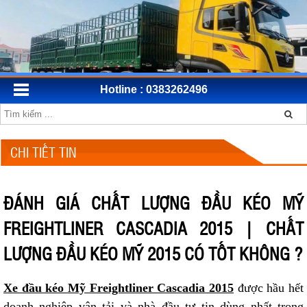
Hotline : 0383262496
CHI TIẾT TIN
ĐÁNH GIÁ CHẤT LƯỢNG ĐẦU KÉO MỸ
FREIGHTLINER CASCADIA 2015 | CHẤT
LƯỢNG ĐẦU KÉO MỸ 2015 CÓ TỐT KHÔNG ?
Xe đầu kéo Mỹ Freightliner Cascadia 2015
được hầu hết
doanh nghiệp vận tải và nhà đầu tư tin dùng nhất trong