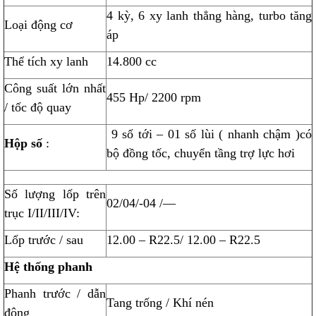
4 kỳ, 6 xy lanh thẳng hàng, turbo tăng
Loại động cơ
áp
Thể tích xy lanh
14.800 cc
Công suất lớn nhất
455 Hp/ 2200 rpm
/ tốc độ quay
9 số tới – 01 số lùi ( nhanh chậm )có
Hộp số
:
bộ đồng tốc, chuyển tầng trợ lực hơi
Số lượng lốp trên
02/04/-04 /—
trục I/II/III/IV:
Lốp trước / sau
12.00 – R22.5/ 12.00 – R22.5
Hệ thống phanh
Phanh trước / dẫn
Tang trống / Khí nén
động