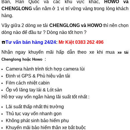
Bản, Hàn Quốc và các khu vực khác,
HOWO
và
CHENGLONG
vẫn nằm ở 1 vị trí vững vàng trong lòng khách
hàng.
Vậy giữa 2 dòng xe tải
CHENGLONG
và
HOWO
thì nên chọn
dòng nào để đầu tư ? Dòng nào tốt hơn ?
☎️
Tư vấn bán hàng 24/24
:
Mr Kiệt 0383 262 496
Nhận ngay khuyến mãi hấp dẫn theo xe khi mua
xe tải
:
Chenglong hoặc Howo
Camera hành trình tích hợp camera lùi
Định vị GPS & Phù hiệu vận tải
Film cách nhiệt cabin
Ốp vô lăng tay lái & Lót sàn
Hỗ trợ vay vốn ngân hàng lãi suất tốt nhất :
Lãi suất thấp nhất thị trường
Thủ tục vay vốn nhanh gọn
Không phát sinh bảo hiểm phụ
Khuyến mãi bảo hiểm thân xe bắt buộc