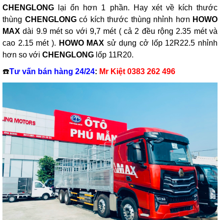
CHENGLONG
lại ổn hơn 1 phần. Hay xét về kích thước
thùng
CHENGLONG
có kích thước thùng nhỉnh hơn
HOWO
MAX
dài 9.9 mét so với 9,7 mét ( cả 2 đều rộng 2.35 mét và
cao 2.15 mét ).
HOWO MAX
sử dụng cở lốp 12R22.5 nhỉnh
hơn so với
CHENGLONG
lốp 11R20.
☎️
Tư vấn bán hàng 24/24
:
Mr Kiệt 0383 262 496