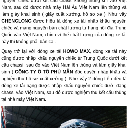
nguyên chiếc
dưới kết cấu chassi không thùng khi vào Việt
Nam, sau đó được nhà máy
Hải Âu
Việt Nam lên thùng và
làm giáy khai sinh ( giấy xuất xưởng, hồ sơ xe ), Như vậy
CHENGLONG
được hiểu là dòng xe tải nhập khẩu nguyên
chiếc và mang nguyên bản chất lượng tự hàng nội địa Trung
Quốc vào Việt Nam, chính vì thế chất lượng của dòng xe tải
này thì không phải bàn cãi.
Quay trở lại với dòng xe tải
HOWO MAX
, dòng xe tải này
cũng được nhập khẩu nguyên chiếc từ Trung Quốc dưới kết
cấu chassi, sau đó vào Việt Nam lên thùng và làm giấy khai
sinh (
CÔNG TY Ô TÔ PHÚ MẪN
độc quyền nhập khẩu và
nghiệm thu hồ sơ xuất xưởng ). Như vậy 2 dòng trên đều là
dòng xe tải nặng được nhập khẩu nguyên chiếc dưới dạng
chassi vào Việt Nam, sau đó được nghiệm thu kết cấu thùng
tại nhà máy Việt Nam.